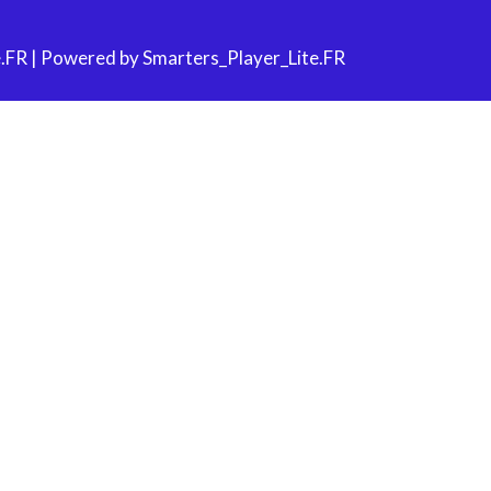
.FR | Powered by Smarters_Player_Lite.FR
Close
this
module
iciez de