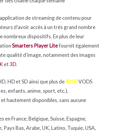
lier des chaîne chaque semaine
 application de streaming de contenu pour
sateurs d’avoir accès à un très grand nombre
de nombreux dispositifs. En plus de leur
cation
Smarters Player Lite
fournit également
lente qualité d’image, notamment des images
4K
et
3D
.
 HD, HD et SD ainsi que plus de
8200
VODS
es, enfants, anime, sport, etc.).
 et hautement disponibles, sans aucune
es en France, Belgique, Suisse, Espagne,
e, Pays Bas, Arabe, UK, Latino, Tuquie, USA,