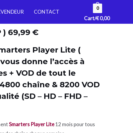
0
EVENDEUR
CONTACT
Cart/
€
0,00
 ) 69,99 €
rters Player Lite (
vous donne l’accès à
es + VOD de tout le
4800 chaîne & 8200 VOD
alité (SD – HD – FHD –
ment
Smarters Player Lite
12 mois pour tous