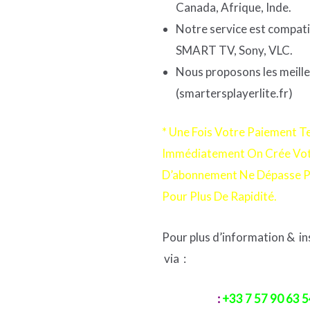
Canada, Afrique, Inde.
Notre service est compati
SMART TV, Sony, VLC.
Nous proposons les meilleu
(smartersplayerlite.fr)
*
Une Fois Votre Paiement 
Immédiatement On Crée Votr
D’abonnement Ne Dépasse P
Pour Plus De Rapidité.
Pour plus d’information & i
via :
Whatsapp
:
+33 7 57 90 63 