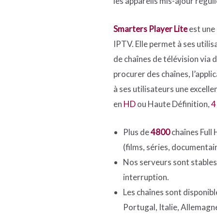
les appareils mis-ajour régu
Smarters Player Lite
est une
IPTV. Elle permet à ses utili
de chaînes de télévision via 
procurer des chaînes, l’appli
à ses utilisateurs une excel
en
HD
ou Haute Définition,
Plus de
4800
chaînes Full
(films, séries, documentair
Nos serveurs sont stables
interruption.
Les chaînes sont disponibl
Portugal, Italie, Allemagn